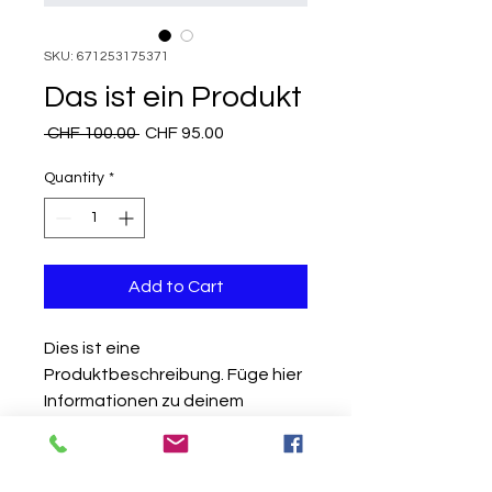
SKU: 671253175371
Das ist ein Produkt
Regular
Sale
 CHF 100.00 
CHF 95.00
Price
Price
Quantity
*
Add to Cart
Dies ist eine 
Produktbeschreibung. Füge hier 
Informationen zu deinem 
Produkt hinzu, z. B. 
Informationen zu Größen und 
Materialien sowie allgemeine 