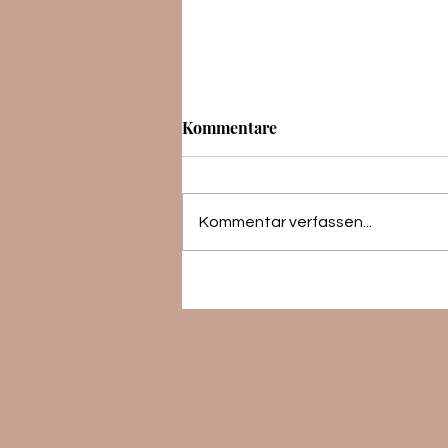
Kommentare
Kommentar verfassen...
Reiseapotheke - Checkliste -
Impfungen und viele weitere
Informationen